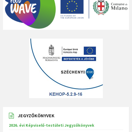
JEGYZŐKÖNYVEK
2026. évi Képviselő-testületi Jegyzőkönyvek