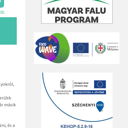
lyokról,
zerűbb
tár másik
ni, és a