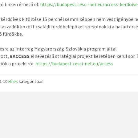
ő linken érhető el:
https://budapest.cesci-net.eu/access-kerdoiv
 kérdőívek kitöltése 15 percnél semmiképpen nem vesz igénybe 
válaszadók között családi fürdőbelépőket sorsolnak ki a határtér
ó fürdőkbe.
ésre az Interreg Magyarország-Szlovákia program által
ott,
#ACCESS
elnevezésű stratégiai projekt keretében kerül sor.
iók a projektről:
https://budapest.cesci-net.eu/access
11-10
Hírek
kategóriában