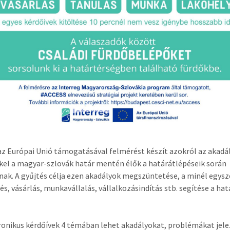
z Európai Unió támogatásával felmérést készít azokról az akadá
el a magyar-szlovák határ mentén élők a határátlépéseik során
nak. A gyűjtés célja ezen akadályok megszüntetése, a minél egys
és, vásárlás, munkavállalás, vállalkozásindítás stb. segítése a ha
ronikus kérdőívek 4 témában lehet akadályokat, problémákat jelez