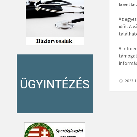
következ
Az egyes
időt. A 
találhat
A felmér
támogat
informác
2023-