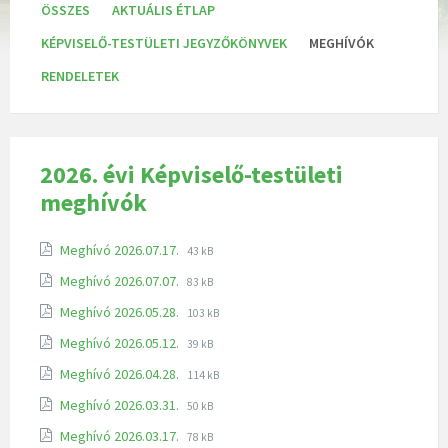
K
ÖSSZES
AKTUÁLIS ÉTLAP
a
t
KÉPVISELŐ-TESTÜLETI JEGYZŐKÖNYVEK
MEGHÍVÓK
e
g
RENDELETEK
ó
r
i
á
k
:
2026. évi Képviselő-testületi
meghívók
Meghívó 2026.07.17.
43 kB
Meghívó 2026.07.07.
83 kB
Meghívó 2026.05.28.
103 kB
Meghívó 2026.05.12.
39 kB
Meghívó 2026.04.28.
114 kB
Meghívó 2026.03.31.
50 kB
Meghívó 2026.03.17.
78 kB