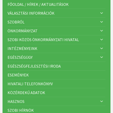
r
FŐOLDAL / HÍREK / AKTUALITÁSOK
i
á
VÁLASZTÁSI INFORMÁCIÓK
k
:
SZOBRÓL
ÖNKORMÁNYZAT
SZOBI KÖZÖS ÖNKORMÁNYZATI HIVATAL
INTÉZMÉNYEINK
EGÉSZSÉGÜGY
EGÉSZSÉGFEJLESZTÉSI IRODA
ESEMÉNYEK
HIVATALI TELEFONKÖNYV
KÖZÉRDEKŰ ADATOK
HASZNOS
SZOBI HÍRNÖK