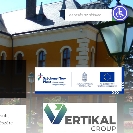
sült,
észére.