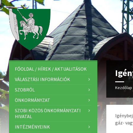
FŐOLDAL / HÍREK / AKTUALITÁSOK
Igén
VÁLASZTÁSI INFORMÁCIÓK
Kezdőlap
SZOBRÓL
ÖNKORMÁNYZAT
SZOBI KÖZÖS ÖNKORMÁNYZATI
Igénybej
HIVATAL
gáz- vag
INTÉZMÉNYEINK