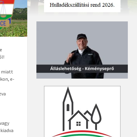
re
ől!
y miatt
kon, e-
s
zva
 vagy
kiadva