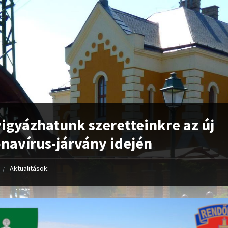
vigyázhatunk szeretteinkre az új
navírus-járvány idején
Aktualitások: