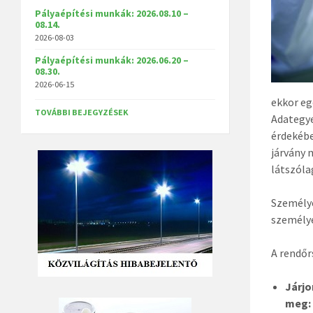
Pályaépítési munkák: 2026.08.10 –
08.14.
2026-08-03
Pályaépítési munkák: 2026.06.20 –
08.30.
2026-06-15
ekkor eg
TOVÁBBI BEJEGYZÉSEK
Adategye
érdekébe
járvány 
látszóla
Személye
személye
A rendőrs
Járjo
meg: