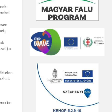
znek
ereket
esen
ket,
nak
zat ) a
téktelen
ozhat.
ereste