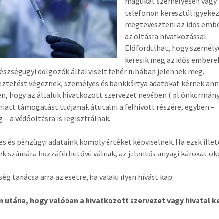
magukat személyesen vagy
telefonon keresztül igyeke
megtéveszteni az idős emb
az oltásra hivatkozással.
Előfordulhat, hogy személy
keresik meg az idős embere
észségügyi dolgozók által viselt fehér ruhában jelennek meg.
ztetést végeznek, személyes és bankkártya adatokat kérnek an
n, hogy az általuk hivatkozott szervezet nevében ( pl.önkormány
miatt támogatást tudjanak átutalni a felhívott részére, egyben –
g – a védőoltásra is regisztrálnak.
s és pénzügyi adataink komoly értéket képviselnek. Ha ezek ille
k számára hozzáférhetővé válnak, az jelentős anyagi károkat ok
ég tanácsa arra az esetre, ha valaki ilyen hívást kap:
n utána, hogy valóban a hivatkozott szervezet vagy hivatal k