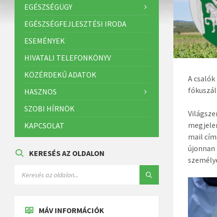
EGÉSZSÉGÜGY
EGÉSZSÉGFEJLESZTÉSI IRODA
ESEMÉNYEK
HIVATALI TELEFONKÖNYV
KÖZÉRDEKŰ ADATOK
A csalók
fókuszál
HASZNOS
SZOBI HÍRNÖK
Világsze
megjelen
KAPCSOLAT
mail cím
újonnan 
KERESÉS AZ OLDALON
személye
MÁV INFORMÁCIÓK