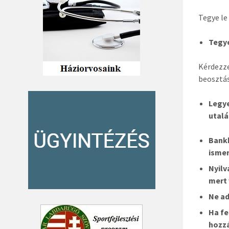
Tegye le
Tegye
Kérdezze
beosztás
Legye
utalá
Bank
ismer
Nyilv
mert 
Ne ad
Ha fe
hozzá