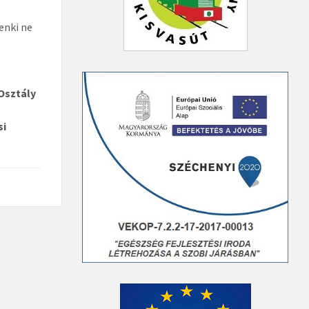
enki ne
ztály
i