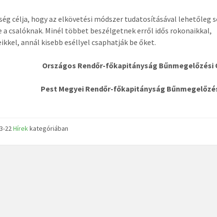
ség célja, hogy az elkövetési módszer tudatosításával lehetőleg s
e a csalóknak. Minél többet beszélgetnek erről idős rokonaikkal,
ikkel, annál kisebb eséllyel csaphatják be őket.
gos Rendőr-főkapitányság Bűnmegelőzési Os
Megyei Rendőr-főkapitányság Bűnmegelőzés
03-22
Hírek
kategóriában