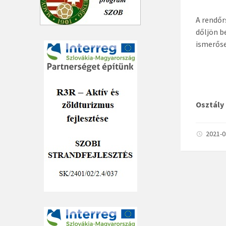
A rendőr
dőljön b
ismerőse
Orszá
Pest 
Osztály
2021-