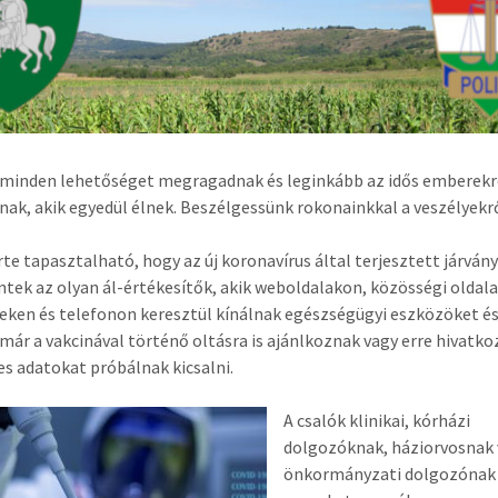
 minden lehetőséget megragadnak és leginkább az idős emberek
nak, akik egyedül élnek. Beszélgessünk rokonainkkal a veszélyekr
rte tapasztalható, hogy az új koronavírus által terjesztett járván
tek az olyan ál-értékesítők, akik weboldalakon, közösségi oldala
eken és telefonon keresztül kínálnak egészségügyi eszközöket é
már a vakcinával történő oltásra is ajánlkoznak vagy erre hivatko
s adatokat próbálnak kicsalni.
A csalók klinikai, kórházi
dolgozóknak, háziorvosnak
önkormányzati dolgozónak 