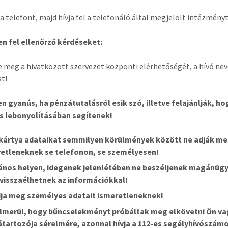
 a telefont, majd hívja fel a telefonáló által megjelölt intézményt
n fel ellenőrző kérdéseket:
 meg a hivatkozott szervezet központi elérhetőségét, a hívó nev
t!
n gyanús, ha pénzátutalásról esik szó, illetve felajánlják, ho
s lebonyolításában segítenek!
kártya adataikat semmilyen körülmények között ne adják m
etleneknek se telefonon, se személyesen!
ános helyen, idegenek jelenlétében ne beszéljenek magánügy
visszaélhetnek az információkkal!
ja meg személyes adatait ismeretleneknek!
lmerül, hogy bűncselekményt próbáltak meg elkövetni Ön va
tartozója sérelmére, azonnal hívja a 112-es segélyhívószámo