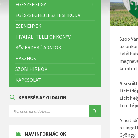
EGÉSZSÉGÜGY
EGÉSZSÉGFEJLESZTÉSI IRODA
ESEMÉNYEK
HIVATALI TELEFONKÖNYV
Szob Vár
az önkor
KÖZÉRDEKŰ ADATOK
találhat
HASZNOS
megnevez
komfort 
SZOBI HÍRNÖK
KAPCSOLAT
A kikiált
Licit id
KERESÉS AZ OLDALON
Licit hel
Licit lé
A licit 
az ingat
MÁV INFORMÁCIÓK
Gyöngyi 