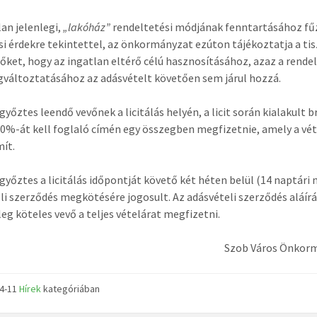
lan jelenlegi,
„lakóház”
rendeltetési módjának fenntartásához f
si érdekre tekintettel, az önkormányzat ezúton tájékoztatja a tis
őket, hogy az ingatlan eltérő célú hasznosításához, azaz a rende
áltoztatásához az adásvételt követően sem járul hozzá.
 győztes leendő vevőnek a licitálás helyén, a licit során kialakult 
10%-át kell foglaló címén egy összegben megfizetnie, amely a vé
ít.
n győztes a licitálás időpontját követő két héten belül (14 naptári 
li szerződés megkötésére jogosult. Az adásvételi szerződés aláír
leg köteles vevő a teljes vételárat megfizetni.
Szob Város Önkor
04-11
Hírek
kategóriában