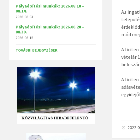
Pályaépítési munkák: 2026.08.10 –
08.14.
Az ingat
2026-08-03
települé
érdeklőd
Pályaépítési munkák: 2026.06.20 –
08.30.
mód megv
2026-06-15
A liciten
TOVÁBBI BEJEGYZÉSEK
vételár 
beleszám
A licite
adásvéte
egyidejű
2022-