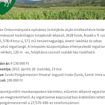
os Önkormányzata nyilvános liciteljárás útján értékesítésre hird
mányzat kizárólagos tulajdonát képező, 2628 Szob, Árpád u. 9. sz
ó, 578/4 hrsz-ú, 571 m2 területnagyságú, kivett lakóház és udvar
ésű ingatlanát. A település központjában elhelyezkedő ingatla
2
nélküli, 120 m
-es, felújításra szoruló családi ház található.
ási ár:
9 130 000 Ft
őpontja:
2022. április 20. (szerda), 13 óra
ye:
Szobi Polgármesteri Hivatal Jegyzői Iroda (Szob, Szent Imre u.
pcső:
100 000 Ft
időpontja előtt munkanapokon bármikor, előzetes időpont egyezt
lan megtekinthető. Az ingatlannal kapcsolatban érdeklődni lehe
polgármesternél a 27/570-690-es telefonszámon.