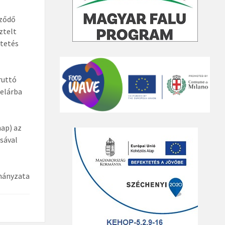
űződő
ztelt
ltetés
bruttó
telárba
nap) az
ásával
mányzata