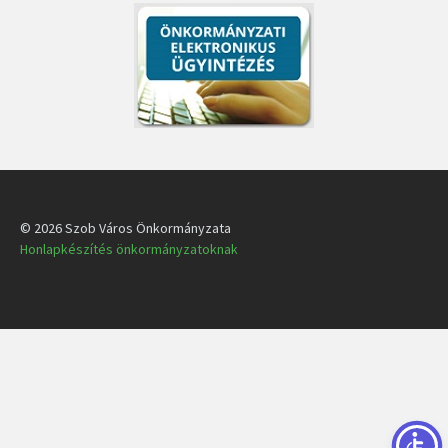
© 2026 Szob Város Önkormányzata
Honlapkészítés önkormányzatoknak