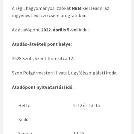
A régi, hagyományos izzókat
NEM
kell leadni az
ingyenes Led izzó csere programban.
Az átadópont
2022. április 5-vel
indul:
Átadás-átvételi pont helye:
2628 Szob, Szent Imre utca 12.
Szob Polgármesteri Hivatal, ügyfélszolgálati iroda.
Átadópont nyitvatartási idő:
Hétfő
9-12 és 13-15
Kedd
–
Szerda
12-18