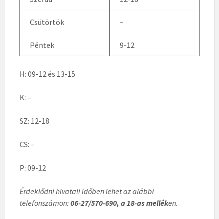
Csütörtök
–
Péntek
9-12
H: 09-12 és 13-15
K: –
SZ: 12-18
CS: –
P: 09-12
Érdeklődni hivatali időben lehet az alábbi
telefonszámon:
06-27/570-690, a 18-as mellék
en.