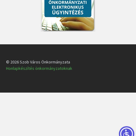
© 2026 Szob Város Önkormányzata
Honlapkészítés önkormányzatoknak