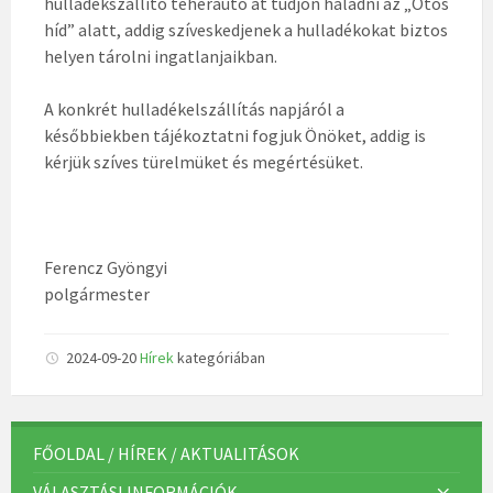
hulladékszállító teherautó át tudjon haladni az „Ötös
híd” alatt, addig szíveskedjenek a hulladékokat biztos
helyen tárolni ingatlanjaikban.
A konkrét hulladékelszállítás napjáról a
későbbiekben tájékoztatni fogjuk Önöket, addig is
kérjük szíves türelmüket és megértésüket.
Ferencz Gyöngyi
polgármester
2024-09-20
Hírek
kategóriában
FŐOLDAL / HÍREK / AKTUALITÁSOK
VÁLASZTÁSI INFORMÁCIÓK