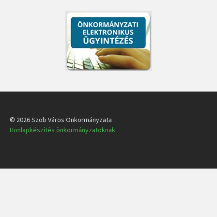
© 2026 Szob Város Önkormányzata
Honlapkészítés önkormányzatoknak