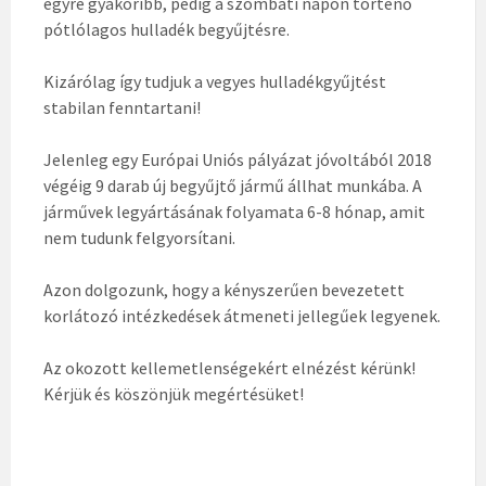
egyre gyakoribb, pedig a szombati napon történő
pótlólagos hulladék begyűjtésre.
Kizárólag így tudjuk a vegyes hulladékgyűjtést
stabilan fenntartani!
Jelenleg egy Európai Uniós pályázat jóvoltából 2018
végéig 9 darab új begyűjtő jármű állhat munkába. A
járművek legyártásának folyamata 6-8 hónap, amit
nem tudunk felgyorsítani.
Azon dolgozunk, hogy a kényszerűen bevezetett
korlátozó intézkedések átmeneti jellegűek legyenek.
Az okozott kellemetlenségekért elnézést kérünk!
Kérjük és köszönjük megértésüket!