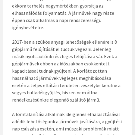
ekkora terhelés nagymértékben gyorsítja az
elhasználódás folyamatát. A járművek nagy része
éppen csak alkalmas a napi rendszerességű
igénybevételre.
2017-ben a szűkös anyagi lehetőségek ellenére is 8
gépjármű felújítását el tudtuk végezni. Jelenleg
másik nyolc autónk részleges felújításra vár. Ezek a
gépjárművek ebben az időszakban csökkentett
kapacitással tudnak gyűjteni. A korlátozottan
használható járművek végleges meghibásodása
esetén a teljes ellátási területen veszélybe kerülne a
vegyes hulladékgyűjtés, hiszen nem állna
rendelkezésünkre elegendő szállító jármű.
A lomtalanítási alkalmak ideiglenes elhalasztásával
adódik lehetőségünk a járművek javítására, a gyűjtési
nap csúszása esetén, ami műszaki problémák miatt