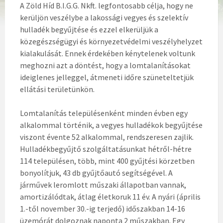
A Zöld Híd B.I.G.G. Nkft. legfontosabb célja, hogy ne
kerüljön veszélybe a lakossági vegyes és szelektív
hulladék begyűjtése és ezzel elkerüljük a
közegészségügyi és környezetvédelmi veszélyhelyzet
kialakulását. Ennek érdekében kénytelenek voltunk
meghozni azt a döntést, hogy a lomtalanításokat
ideiglenes jelleggel, átmeneti időre szüneteltetjük
ellátási területünkön.
Lomtalanítás településenként minden évben egy
alkalommal történik, a vegyes hulladékok begyűjtése
viszont évente 52 alkalommal, rendszeresen zajlik.
Hulladékbegyűjtő szolgáltatásunkat hétről-hétre
114 településen, több, mint 400 gyűjtési körzetben
bonyolítjuk, 43 db gyűjtőautó segítségével. A
járművek leromlott műszaki állapotban vannak,
amortizálódtak, átlag életkoruk 11 év. A nyári (április
1.-től november 30.-ig terjedő) időszakban 14-16
üzemórát dolgoznak naponta 2 műszakban. Egy