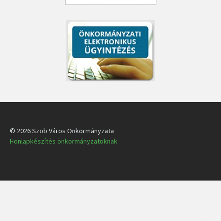
© 2026 Szob Város Önkormányzata
Honlapkészítés önkormányzatoknak