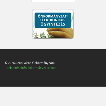
© 2026 Szob Város Önkormányzata
Honlapkészítés önkormányzatoknak