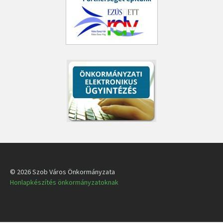
© 2026 Szob Város Önkormányzata
Honlapkészítés önkormányzatoknak