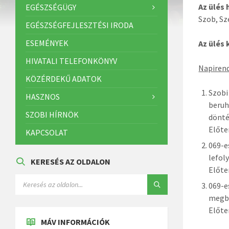
Az ülés 
EGÉSZSÉGÜGY
Szob, Sz
EGÉSZSÉGFEJLESZTÉSI IRODA
ESEMÉNYEK
Az ülés
HIVATALI TELEFONKÖNYV
Napirend
KÖZÉRDEKŰ ADATOK
Szobi
HASZNOS
beruh
SZOBI HÍRNÖK
dönt
Előte
KAPCSOLAT
069-e
lefol
KERESÉS AZ OLDALON
Előte
069-e
megbí
Előte
MÁV INFORMÁCIÓK