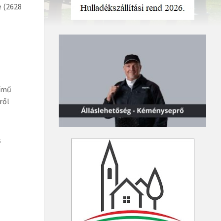
e (2628
című
ről
s