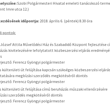
helyszíne:
Szobi Polgármesteri Hivatal emeleti tanácskozó term
ent Imre utca 12.)
 kezdésének időpontja:
2018. április 6. (péntek) 8.30 óra
i pontok:
 József Attila Művelődési Ház és Szabadidő Központ fejlesztése 
ázás kivitelezésére lefolytatott közbeszerzési eljárás eredményé
és
rjesztő: Ferencz Gyöngyi polgármester
s külterületi út felújítása kapcsán szükséges közbeszerzési eljárá
ytatására megbízási szerződés megkötéséről döntés
rjesztő: Ferencz Gyöngyi polgármester
s külterületi út felújítása című beruházás műszaki ellenőrzésére
zási szerződés megkötéséről döntés
rjesztő: Ferencz Gyöngyi polgármester