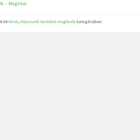
06. – Meghívó
04-04
Hírek
,
Képviselő-testületi meghívók
kategóriában