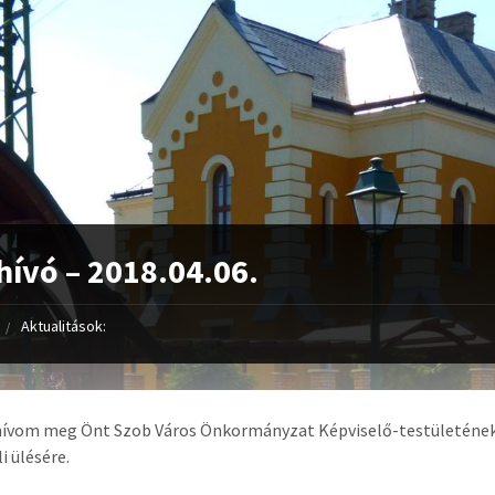
ívó – 2018.04.06.
Aktualitások:
hívom meg Önt Szob Város Önkormányzat Képviselő-testületéne
i ülésére.