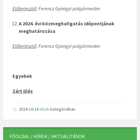
Előterjesztő
: Ferencz Gyöngyi polgármester
A 2024. évi közmeghallgatás időpontjának
meghatározása
Előterjesztő
: Ferencz Gyöngyi polgármester
Egyebek
Zárt ülés
2024-10-18
Hírek
kategóriában
FŐOLDAL / HÍREK / AKTUALITÁSOK