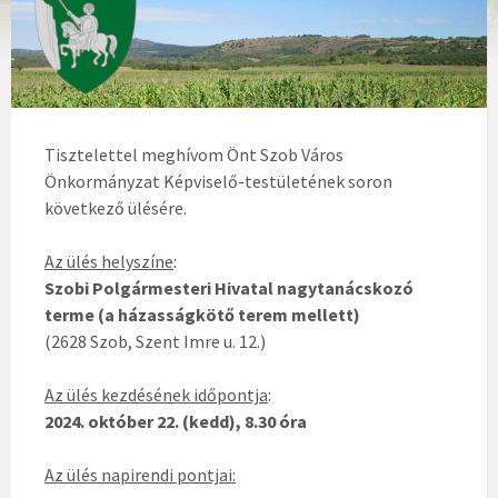
Tisztelettel meghívom Önt Szob Város
Önkormányzat Képviselő-testületének soron
következő ülésére.
Az ülés helyszíne
:
Szobi Polgármesteri Hivatal nagytanácskozó
terme
(a házasságkötő terem mellett)
(2628 Szob, Szent Imre u. 12.)
Az ülés kezdésének időpontja
:
2024. október 22. (kedd), 8.30 óra
Az ülés napirendi pontjai: