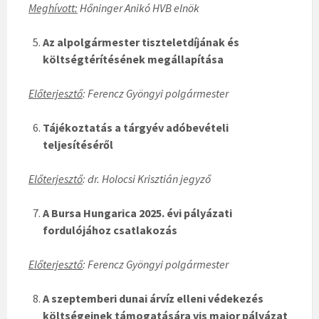
Meghívott:
Hőninger Anikó HVB elnök
Az alpolgármester tiszteletdíjának és
költségtérítésének megállapítása
Előterjesztő
: Ferencz Gyöngyi polgármester
Tájékoztatás a tárgyév adóbevételi
teljesítéséről
Előterjesztő
: dr. Holocsi Krisztián jegyző
A Bursa Hungarica 2025. évi pályázati
fordulójához csatlakozás
Előterjesztő
: Ferencz Gyöngyi polgármester
A szeptemberi dunai árvíz elleni védekezés
költségeinek támogatására vis maior pályázat