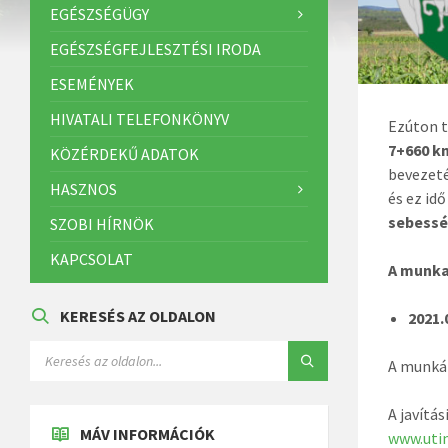
EGÉSZSÉGÜGY
EGÉSZSÉGFEJLESZTÉSI IRODA
ESEMÉNYEK
HIVATALI TELEFONKÖNYV
Ezúton 
7+660 k
KÖZÉRDEKŰ ADATOK
bevezeté
HASZNOS
és ez idő
sebessé
SZOBI HÍRNÖK
KAPCSOLAT
A munka
KERESÉS AZ OLDALON
2021.
A munkál
A javítá
MÁV INFORMÁCIÓK
www.uti