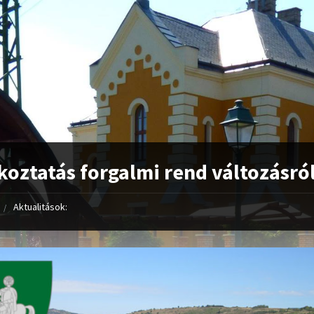
koztatás forgalmi rend változásró
Aktualitások: