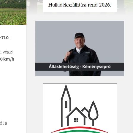
+710 –
. végzi
40 km/h
ól a