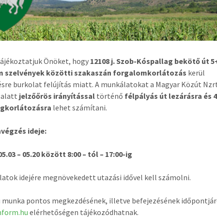
tájékoztatjuk Önöket, hogy
12108 j.
Szob-Kóspallag bekötő út
5
m szelvények közötti szakaszán forgalomkorlátozás
kerül
sre burkolat felújítás miatt. A munkálatokat a Magyar Közút Nzrt
 alatt
jelzőőrös irányítással
történő
félpályás út lezárásra és 
gkorlátozásra
lehet számítani.
végzés ideje:
05.03 – 05.20 között 8:00 – tól – 17:00-ig
atok idejére megnövekedett utazási idővel kell számolni.
si munka pontos megkezdésének, illetve befejezésének időpontjár
nform.hu
elérhetőségen tájékozódhatnak.