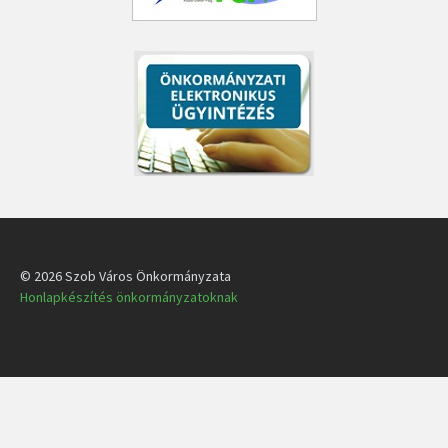
© 2026 Szob Város Önkormányzata
Honlapkészítés önkormányzatoknak