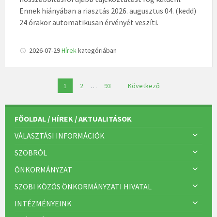
Ennek hiányában a riasztás 2026. augusztus 04. (kedd)
24 órakor automatikusan érvényét veszíti.
2026-07-29
Hírek
kategóriában
B
1
2
…
93
Következő
e
j
FŐOLDAL / HÍREK / AKTUALITÁSOK
e
g
VÁLASZTÁSI INFORMÁCIÓK
y
SZOBRÓL
z
é
ÖNKORMÁNYZAT
s
SZOBI KÖZÖS ÖNKORMÁNYZATI HIVATAL
e
INTÉZMÉNYEINK
k