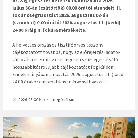
ország egész területére vonatkozóan
a 2026.
július 30-án (csütörtök) 00.00 órától elrendelt III.
fokú hőségriasztást
2026. augusztus 08-án
(szombat) 0:00 órától 2026. augusztus 11. (kedd)
24.00 óráig
II. fokúra mérsékelte.
A helyettes országos tisztifőorvos asszony
tájékoztatott továbbá, hogy az előrejelzési adatok
változása esetén az esetlegesen szükségessé váló
hosszabbításról újabb tájékoztatást fog küldeni.
Ennek hiányában a riasztás 2026. augusztus 11. (kedd)
24.00 órakor automatikusan érvényét veszíti.
2026-08-06
Hírek
kategóriában