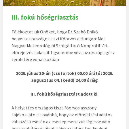
III. fokú hőségriasztás
Tájékoztatjuk Önöket, hogy Dr. Szabó Enikő
helyettes országos tisztifőorvos a HungaroMet
Magyar Meteorológiai Szolgáltató Nonprofit Zrt.
előrejelzési adatait figyelembe véve az ország egész
területére vonatkozóan
2026. július 30-án (csütörtök) 00.00 órától 2026.
augusztus 04. (kedd) 24.00 óráig
III. fokú hőségriasztást adott ki.
A helyettes országos tisztifőorvos asszony
tájékoztatott továbbá, hogy az előrejelzési adatok
változása esetén az esetlegesen szükségessé váló
hosszabbításról újabb tájékoztatást fog küldeni.