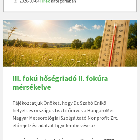
2026-08-04
Hírek
kategóriában
III. fokú hőségriadó II. fokúra
mérsékelve
Tájékoztatjuk Önöket, hogy Dr. Szabó Enikő
helyettes országos tisztifőorvos a HungaroMet
Magyar Meteorológiai Szolgáltató Nonprofit Zrt.
előrejelzési adatait figyelembe véve az