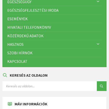
l
EGÉSZSÉGÜGY
a
EGÉSZSÉGFEJLESZTÉSI IRODA
p
o
ESEMÉNYEK
z
HIVATALI TELEFONKÖNYV
á
KÖZÉRDEKŰ ADATOK
s
a
HASZNOS
SZOBI HÍRNÖK
KAPCSOLAT
KERESÉS AZ OLDALON
MÁV INFORMÁCIÓK