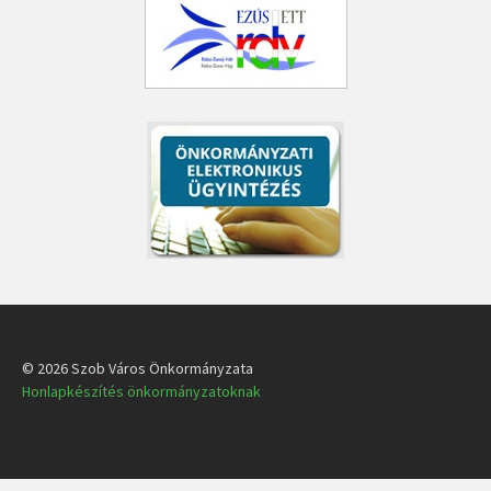
© 2026 Szob Város Önkormányzata
Honlapkészítés önkormányzatoknak