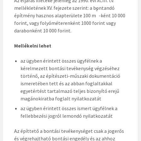
Az eljárás illetéke jelenleg az 1990. évi XCIII. tv.
mellékletének XV. fejezete szerint: a bontandó
2
építmény hasznos alapterülete 100 m
-ként 10 000
forint, vagy folyóméterenként 1000 forint vagy
darabonként 10 000 forint.
Mellékelni lehet
az ügyben érintett összes ügyfélnek a
kérelmezett bontási tevékenység végzéséhez
történő, az építészeti-műszaki dokumentáció
ismeretében tett és az abban foglaltakkal
egyetértést tartalmazó teljes bizonyító erejű
magánokiratba foglalt nyilatkozatát
az ügyben érintett összes ismert ügyfélnek a
fellebbezési jogról lemondó nyilatkozatát
Az építtető a bontási tevékenységet csak a jogerős
és végrehajtható bontási engedély és az ahhoz