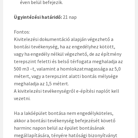
éven belül befejezik.
Ügyintézési határidő:
21 nap
Fontos:
Kivitelezési dokumentáció alapján végezhető a
bontási tevékenység, ha az engedélyhez kötött,
vagy ha engedély nélkül végezhető, de az építmény
terepszint feletti és belső térfogata meghaladja az
500 m3 –t, valamint a homlokzatmagassága az 5,0
métert, vagy a terepszint alatti bontás mélysége
meghaladja az 1,5 métert.
A kivitelezési tevékenységről e-építési naplót kell
vezetni.
Ha a lakóépület bontása nem engedélyköteles,
akkor a bontási tevékenység befejezését követő
harminc napon belül az épület bontásának
megállapítására, tényére hatósági bizonyítványt