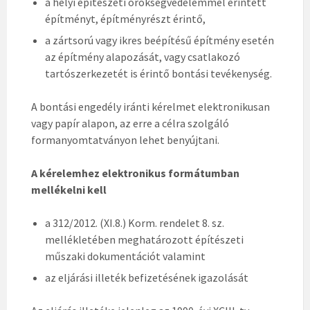
a helyi építészeti örökségvédelemmel érintett
építményt, építményrészt érintő,
a zártsorú vagy ikres beépítésű építmény esetén
az építmény alapozását, vagy csatlakozó
tartószerkezetét is érintő bontási tevékenység.
A bontási engedély iránti kérelmet elektronikusan
vagy papír alapon, az erre a célra szolgáló
formanyomtatványon lehet benyújtani.
A kérelemhez elektronikus formátumban
mellékelni kell
a 312/2012. (XI.8.) Korm. rendelet 8. sz.
mellékletében meghatározott építészeti
műszaki dokumentációt valamint
az eljárási illeték befizetésének igazolását