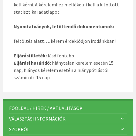
kell kérni. A kérelemhez mellékelni kell a kitöltött
statisztikai adatlapot.
Nyomtatványok, letöltendő dokumentumok:
feltöltés alatt…. kérem érdeklődjön irodánkban!
Eljárási illeték:
lásd fentebb
Eljárási határidő:
hiánytalan kérelem esetén 15
nap, hiányos kérelem esetén a hiánypótlástól
számított 15 nap
FŐOLDAL / HÍREK / AKTUALITÁSOK
VÁLASZTÁSI INFORMÁCIÓK
SZOBRÓL