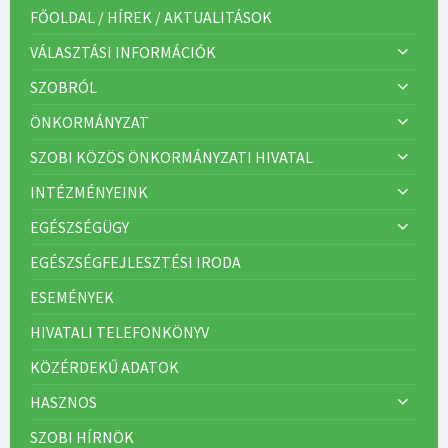
r
FŐOLDAL / HÍREK / AKTUALITÁSOK
i
á
VÁLASZTÁSI INFORMÁCIÓK
k
:
SZOBRÓL
ÖNKORMÁNYZAT
SZOBI KÖZÖS ÖNKORMÁNYZATI HIVATAL
INTÉZMÉNYEINK
EGÉSZSÉGÜGY
EGÉSZSÉGFEJLESZTÉSI IRODA
ESEMÉNYEK
HIVATALI TELEFONKÖNYV
KÖZÉRDEKŰ ADATOK
HASZNOS
SZOBI HÍRNÖK