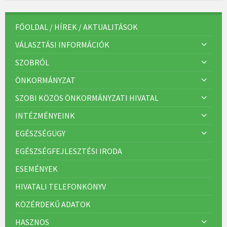
e
g
ó
r
FŐOLDAL / HÍREK / AKTUALITÁSOK
i
á
VÁLASZTÁSI INFORMÁCIÓK
k
:
SZOBRÓL
ÖNKORMÁNYZAT
SZOBI KÖZÖS ÖNKORMÁNYZATI HIVATAL
INTÉZMÉNYEINK
EGÉSZSÉGÜGY
EGÉSZSÉGFEJLESZTÉSI IRODA
ESEMÉNYEK
HIVATALI TELEFONKÖNYV
KÖZÉRDEKŰ ADATOK
HASZNOS