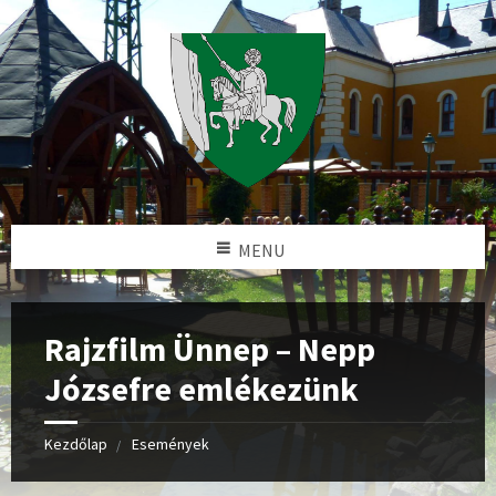
MENU
Rajzfilm Ünnep – Nepp
Józsefre emlékezünk
Kezdőlap
Események