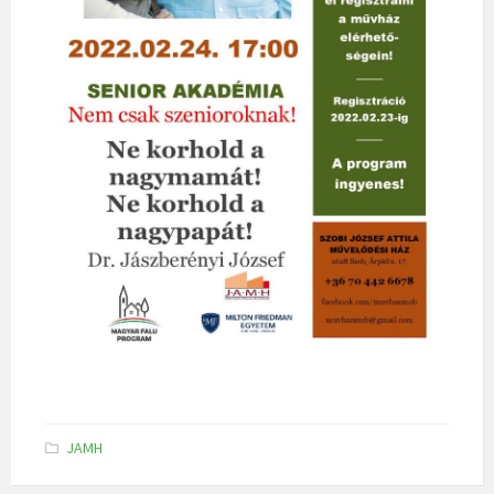
K
JAMH
a
t
e