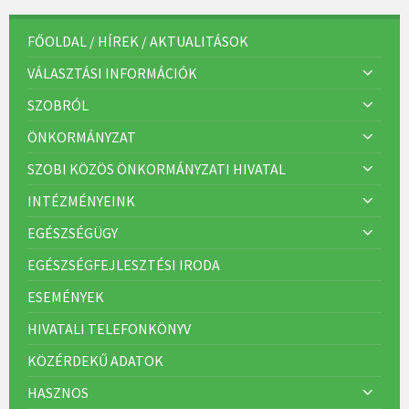
g
ó
r
FŐOLDAL / HÍREK / AKTUALITÁSOK
i
á
VÁLASZTÁSI INFORMÁCIÓK
k
:
SZOBRÓL
ÖNKORMÁNYZAT
SZOBI KÖZÖS ÖNKORMÁNYZATI HIVATAL
INTÉZMÉNYEINK
EGÉSZSÉGÜGY
EGÉSZSÉGFEJLESZTÉSI IRODA
ESEMÉNYEK
HIVATALI TELEFONKÖNYV
KÖZÉRDEKŰ ADATOK
HASZNOS