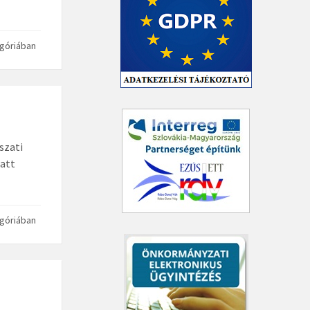
góriában
szati
iatt
góriában