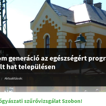
m generáció az egészségért prog
lt hat településen
Aktualitások:
gyászati szűrővizsgálat Szobon!