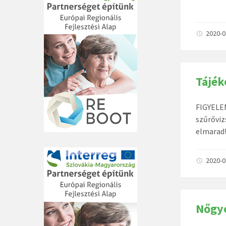
2020-
Tájék
FIGYELEM
szűrőviz
elmarad
2020-
Nőgyó