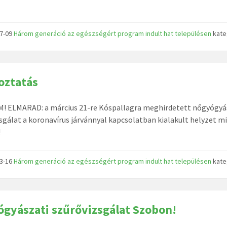
07-09
Három generáció az egészségért program indult hat településen
kate
oztatás
! ELMARAD: a március 21-re Kóspallagra meghirdetett nőgyógyá
sgálat a koronavírus járvánnyal kapcsolatban kialakult helyzet m
!
03-16
Három generáció az egészségért program indult hat településen
kate
gyászati szűrővizsgálat Szobon!