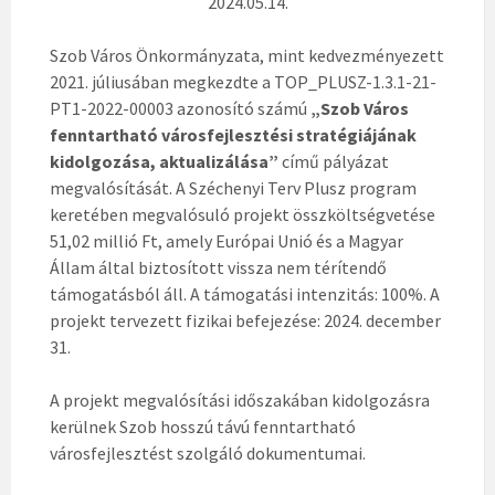
2024.05.14.
Szob Város Önkormányzata, mint kedvezményezett
2021. júliusában megkezdte a TOP_PLUSZ-1.3.1-21-
PT1-2022-00003 azonosító számú
„Szob Város
fenntartható városfejlesztési stratégiájának
kidolgozása, aktualizálása”
című pályázat
megvalósítását. A Széchenyi Terv Plusz program
keretében megvalósuló projekt összköltségvetése
51,02 millió Ft, amely Európai Unió és a Magyar
Állam által biztosított vissza nem térítendő
támogatásból áll. A támogatási intenzitás: 100%. A
projekt tervezett fizikai befejezése: 2024. december
31.
A projekt megvalósítási időszakában kidolgozásra
kerülnek Szob hosszú távú fenntartható
városfejlesztést szolgáló dokumentumai.