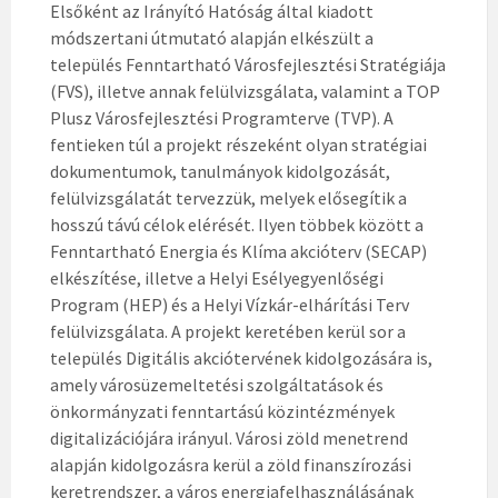
Elsőként az Irányító Hatóság által kiadott
módszertani útmutató alapján elkészült a
település Fenntartható Városfejlesztési Stratégiája
(FVS), illetve annak felülvizsgálata, valamint a TOP
Plusz Városfejlesztési Programterve (TVP). A
fentieken túl a projekt részeként olyan stratégiai
dokumentumok, tanulmányok kidolgozását,
felülvizsgálatát tervezzük, melyek elősegítik a
hosszú távú célok elérését. Ilyen többek között a
Fenntartható Energia és Klíma akcióterv (SECAP)
elkészítése, illetve a Helyi Esélyegyenlőségi
Program (HEP) és a Helyi Vízkár-elhárítási Terv
felülvizsgálata. A projekt keretében kerül sor a
település Digitális akciótervének kidolgozására is,
amely városüzemeltetési szolgáltatások és
önkormányzati fenntartású közintézmények
digitalizációjára irányul. Városi zöld menetrend
alapján kidolgozásra kerül a zöld finanszírozási
keretrendszer, a város energiafelhasználásának