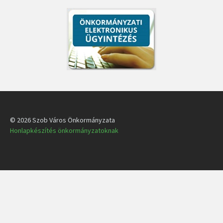
© 2026 Szob Város Önkormányzata
Honlapkészítés önkormányzatoknak