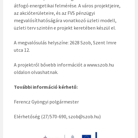
átfogó energetikai felmérése. A város projektjeire,
az akcióterületeire, és az FVS pénzügyi
megvalósíthatóságára vonatkozó üzleti modell,
üzleti terv szintén e projekt keretében készül el.
A megvalósulás helyszíne: 2628 Szob, Szent Imre
utca 12.
A projektről bővebb információt a www.szob.hu
oldalon olvashatnak.
További információ kérhető:
Ferencz Gyöngyi polgármester
Elérhetőség (27/570-690, szob@szob.hu)