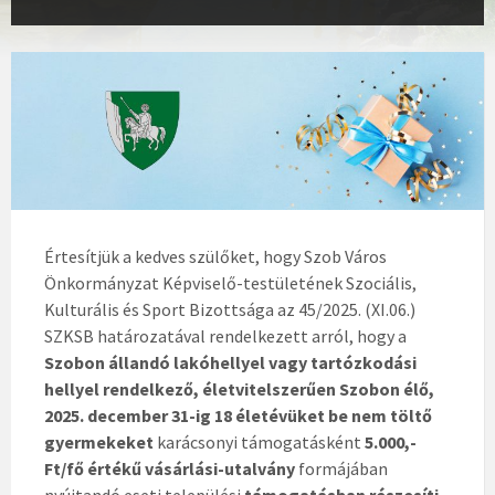
Értesítjük a kedves szülőket, hogy Szob Város
Önkormányzat Képviselő-testületének Szociális,
Kulturális és Sport Bizottsága az 45/2025. (XI.06.)
SZKSB határozatával rendelkezett arról, hogy a
Szobon állandó lakóhellyel vagy tartózkodási
hellyel rendelkező, életvitelszerűen Szobon élő,
2025. december 31-ig 18 életévüket be nem töltő
gyermekeket
karácsonyi támogatásként
5.000,-
Ft/fő értékű vásárlási-utalvány
formájában
nyújtandó eseti települési
támogatásban részesíti.