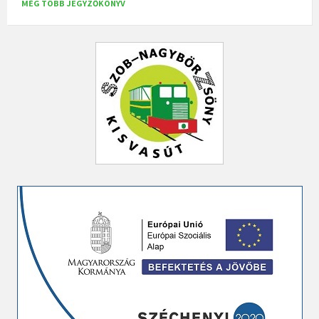
MÉG TÖBB JEGYZŐKÖNYV