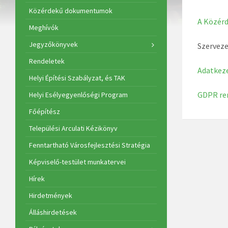
Közérdekű dokumentumok
A Közérd
Meghívók
Jegyzőkönyvek
Szerveze
Rendeletek
Adatkeze
Helyi Építési Szabályzat, és TAK
GDPR re
Helyi Esélyegyenlőségi Program
Főépítész
Települési Arculati Kézikönyv
Fenntartható Városfejlesztési Stratégia
Képviselő-testület munkatervei
Hírek
Hirdetmények
Álláshirdetések