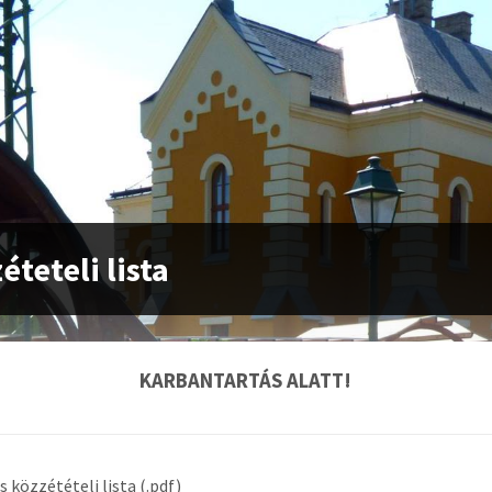
éteteli lista
KARBANTARTÁS ALATT!
s közzétételi lista (.pdf)