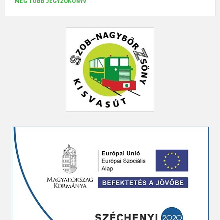
MÉG TÖBB JEGYZŐKÖNYV