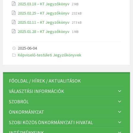
2025.03.18 – KT Jegyzőkönyv
2 MB
2025.02.25 – KT Jegyzőkönyv
232 kB
2025.02.11 – KT Jegyzőkönyv
273 kB
2025.01.28 – KT Jegyzőkönyv
1 MB
2025-06-04
K
Képviselő-testületi Jegyzőkönyvek
a
t
e
g
ó
r
FŐOLDAL / HÍREK / AKTUALITÁSOK
i
á
VÁLASZTÁSI INFORMÁCIÓK
k
:
SZOBRÓL
ÖNKORMÁNYZAT
SZOBI KÖZÖS ÖNKORMÁNYZATI HIVATAL
INTÉZMÉNYEINK