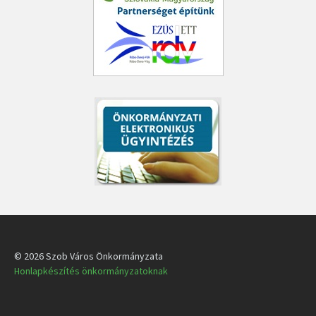
© 2026 Szob Város Önkormányzata
Honlapkészítés önkormányzatoknak