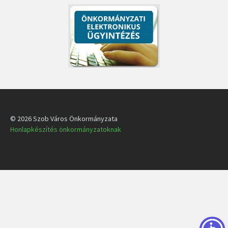
© 2026 Szob Város Önkormányzata
Honlapkészítés önkormányzatoknak