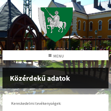
MENU
Közérdekű adatok
Kereskedelmi tevékenységek: