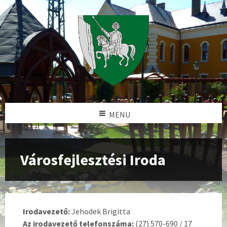
MENU
Városfejlesztési Iroda
Irodavezető:
Jehodek Brigitta
Az irodavezető telefonszáma:
(27) 570-690 / 17