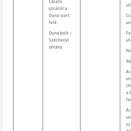
László
ut
utcától a
Duna-part
Cs
felé
ut
Duna bolt –
Fe
Széchenyi
ut
sétány
Na
Ak
Ar
ut
(f
a 
fe
Ár
ut
sz