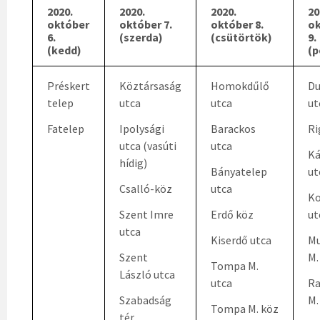
2020.
2020.
2020.
20
október
október 7.
október 8.
ok
6.
(szerda)
(csütörtök)
9.
(kedd)
(p
Préskert
Köztársaság
Homokdűlő
D
telep
utca
utca
ut
Fatelep
Ipolysági
Barackos
Ri
utca (vasúti
utca
Ká
hídig)
Bányatelep
ut
Csalló-köz
utca
Ko
Szent Imre
Erdő köz
ut
utca
Kiserdő utca
Mu
Szent
M.
Tompa M.
László utca
utca
Ra
Szabadság
M.
Tompa M. köz
tér