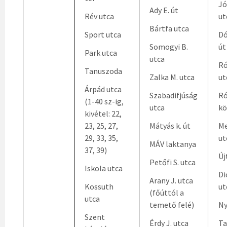
Jó
Ady E. út
Rév utca
ut
Bártfa utca
Sport utca
Dó
Somogyi B.
út
Park utca
utca
Ró
Tanuszoda
Zalka M. utca
ut
Árpád utca
Szabadifjúság
Ró
(1-40 sz-ig,
utca
kö
kivétel: 22,
23, 25, 27,
Mátyás k. út
Me
29, 33, 35,
ut
MÁV laktanya
37, 39)
Új
Petőfi S. utca
Iskola utca
Di
Arany J. utca
Kossuth
ut
(főúttól a
utca
temető felé)
Ny
Szent
Érdy J. utca
Ta