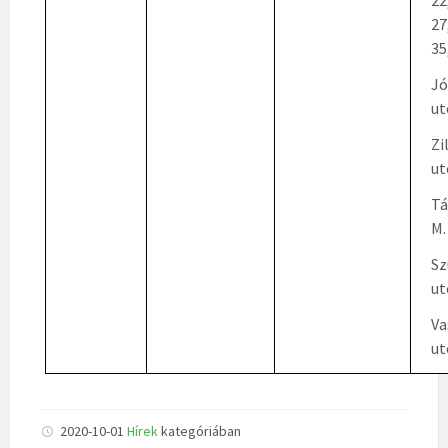
22
27
35
Jó
ut
Zi
ut
Tá
M.
Sz
ut
Va
ut
2020-10-01
Hírek
kategóriában