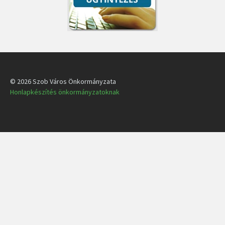
© 2026 Szob Város Önkormányzata
Honlapkészítés önkormányzatoknak