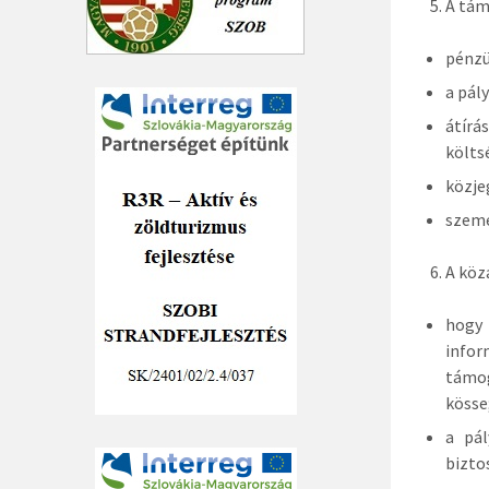
A tám
pénzü
a pály
átírá
költs
közje
szemé
A köz
hogy
infor
támog
kösse
a pál
bizto