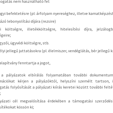
ogatás nem használható fel:
gyi befektetésre (pl: árfolyam nyereséghez, illetve kamatképzés
ázó lebonyolítási díjára (rezsire)
si költségre, illetékköltségre, hitelesítési díjra, jelzálog
égeire;
gyzői, ügyvédi költségre, stb.
lyi jellegű juttatásokra (pl. élelmiszer, vendéglátás, bér jellegű k
alapítvány fenntartja a jogot,
 a pályázatok elbírálás folyamatában további dokumentu
mációkat kérjen a pályázóktól, helyszíni személt tartson, i
atás folyósítását a pályázati kiírás keretei között további felt
;
yázati cél megvalósítása érdekében a támogatási szerződés
sítékokat kössön ki;