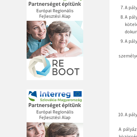
A pál
A pál
kötel
dokum
A pál
személy
2628 S
2628 S
A pál
A pályáz
közössé