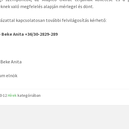
eknek való megfelelés alapján mérlegel és dönt.
yázattal kapcsolatosan további felvilágosítás kérhető:
 Beke Anita +36/30-2829-289
 Beke Anita
ium elnök
10-12
Hírek
kategóriában