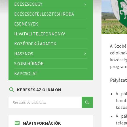
EGÉSZSÉGÜGY
EGÉSZSÉGFEJLESZTÉSI IRODA
ESEMÉNYEK
HIVATALI TELEFONKÖNYV
KÖZÉRDEKŰ ADATOK
A Szobé
célokna
HASZNOS
közössé
SZOBI HÍRNÖK
program
KAPCSOLAT
Pályázat
KERESÉS AZ OLDALON
A pá
fenn
közös
A pál
telep
MÁV INFORMÁCIÓK