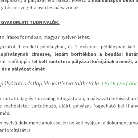
alapítvány a pályázat elbírálását követő
5 munkanapon belül
á
atási összeget a nyertes pályázónak.
 GYAKORLATI TUDNIVALÓK:
zni írásos formában, magyar nyelven lehet.
yázatot 1 eredeti példányban, és 1 másolati példányban kell 
lapítványnak címezve, lezárt borítékban a beadási határi
zat fedőlapján
fel kell tüntetni a pályázat kiírójának a nevét, 
 és a pályázat címét
 pályázati adatlap ide kattintva tölthető le.
LETÖLTÉS (.doc
a tartalmilag és formailag kifogástalan, a pályázati felhívásban 
s mellékletet tartalmazó, aláírt pályázat fogadható be! Hián
 mód.
n nyelvű dokumentumok esetén be kell nyújtani a dokumentumok
r fordítását is.