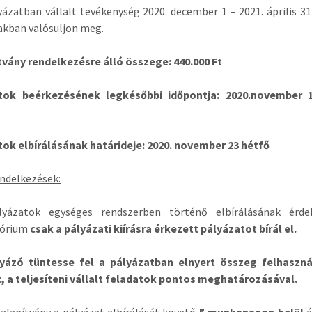
yázatban vállalt tevékenység 2020. december 1 – 2021. április 31
akban valósuljon meg.
tvány rendelkezésre álló összege: 440.000 Ft
tok beérkezésének legkésőbbi időpontja: 2020.november 
tok elbírálásának határideje: 2020. november 23 hétfő
ndelkezések:
lyázatok egységes rendszerben történő elbírálásának érd
tórium
csak a pályázati kiírásra érkezett pályázatot bírál el.
lyázó tüntesse fel a pályázatban elnyert összeg felhaszn
t, a teljesíteni vállalt feladatok pontos meghatározásával.