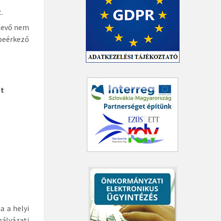
.
étevő nem
 beérkező
nt
a a helyi
ályázati