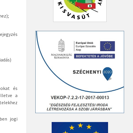
hez);
bejegyzés
iadás)
mokat és
lletve a
ételekhez
ben jogi