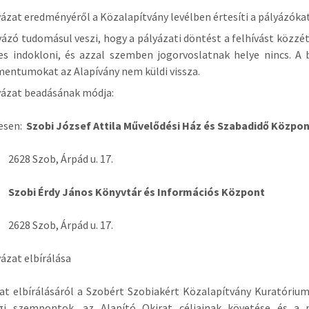
yázat eredményéről a Közalapítvány levélben értesíti a pályázókat
yázó tudomásul veszi, hogy a pályázati döntést a felhívást közz
es indokloni, és azzal szemben jogorvoslatnak helye nincs. A
entumokat az Alapívány nem küldi vissza.
yázat beadásának módja:
esen:
Szobi József Attila Művelődési Ház és Szabadidő Közpo
zob, Árpád u. 17.
Szobi Érdy János Könyvtár és Információs Központ
zob, Árpád u. 17.
yázat elbírálása
at elbírálásáról a Szobért Szobiakért Közalapítvány Kuratórium
gi szempontok, az Alapító Okirat céljainak követése és a p