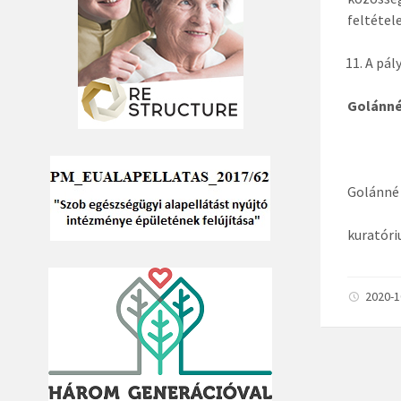
feltétel
A pál
Golánné
Golánné
kuratór
2020-