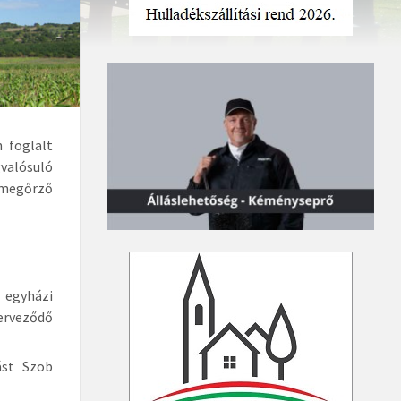
 foglalt
valósuló
gmegőrző
 egyházi
erveződő
ást Szob