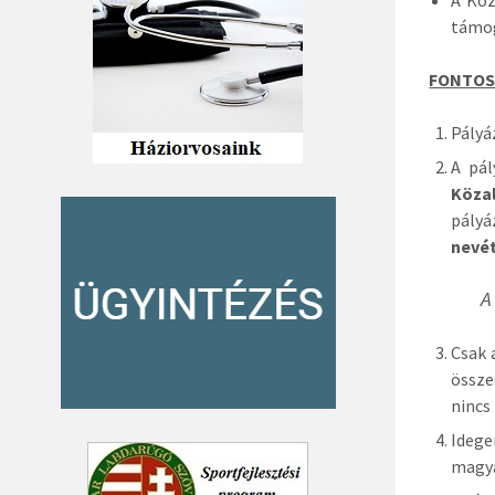
A Köz
támog
FONTOS
Pályá
A pál
Köza
pályá
nevét
A
Csak 
össze
nincs
Idege
magya