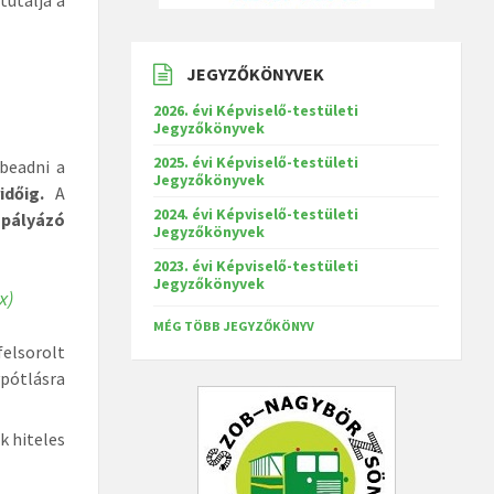
tutalja a
JEGYZŐKÖNYVEK
2026. évi Képviselő-testületi
Jegyzőkönyvek
2025. évi Képviselő-testületi
beadni a
Jegyzőkönyvek
dőig.
A
2024. évi Képviselő-testületi
a pályázó
Jegyzőkönyvek
2023. évi Képviselő-testületi
Jegyzőkönyvek
x)
MÉG TÖBB JEGYZŐKÖNYV
felsorolt
ypótlásra
 hiteles