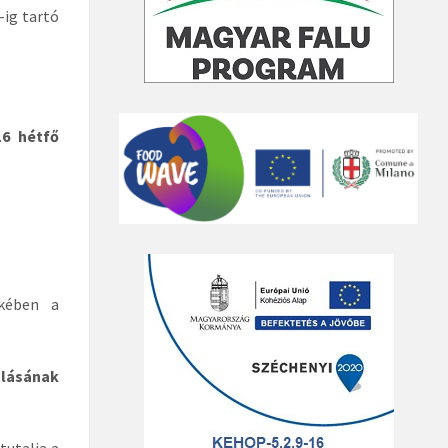
-ig tartó
16 hétfő
ekében a
álásának