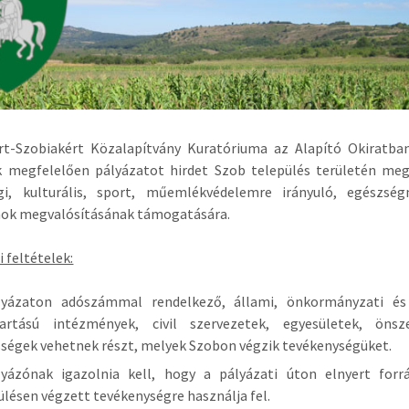
rt-Szobiakért Közalapítvány Kuratóriuma az Alapító Okiratban
k megfelelően pályázatot hirdet Szob település területén meg
gi, kulturális, sport, műemlékvédelemre irányuló, egészsé
ok megvalósításának támogatására.
i feltételek:
lyázaton adószámmal rendelkező, állami, önkormányzati és
tartású intézmények, civil szervezetek, egyesületek, önsz
ségek vehetnek részt, melyek Szobon végzik tevékenységüket.
yázónak igazolnia kell, hogy a pályázati úton elnyert forr
ülésen végzett tevékenységre használja fel.