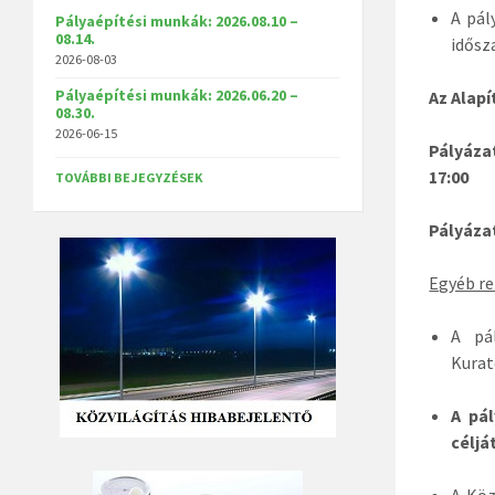
A pál
Pályaépítési munkák: 2026.08.10 –
08.14.
idősz
2026-08-03
Pályaépítési munkák: 2026.06.20 –
Az Alapí
08.30.
2026-06-15
Pályáza
17:00
TOVÁBBI BEJEGYZÉSEK
Pályáza
Egyéb re
A pá
Kura
A pá
céljá