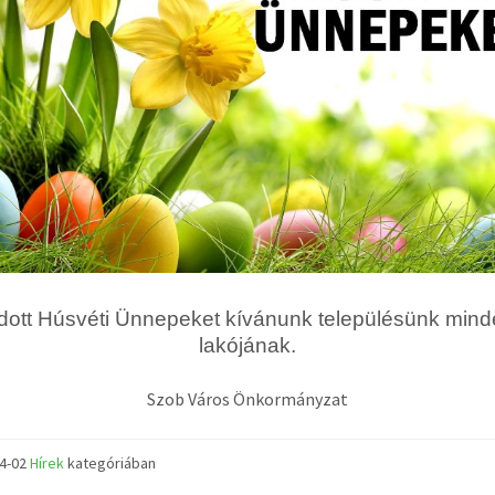
dott Húsvéti Ünnepeket kívánunk településünk min
lakójának.
Szob Város Önkormányzat
04-02
Hírek
kategóriában