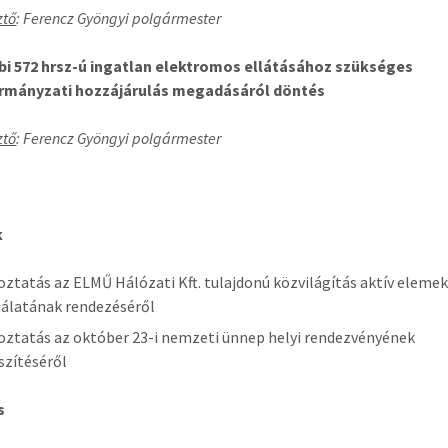
ztő
: Ferencz Gyöngyi polgármester
bi 572 hrsz-ú ingatlan elektromos ellátásához szükséges
rmányzati hozzájárulás megadásáról döntés
ztő
: Ferencz Gyöngyi polgármester
k
oztatás az ELMŰ Hálózati Kft. tulajdonú közvilágítás aktív eleme
álatának rendezéséről
oztatás az október 23-i nemzeti ünnep helyi rendezvényének
szítéséről
s