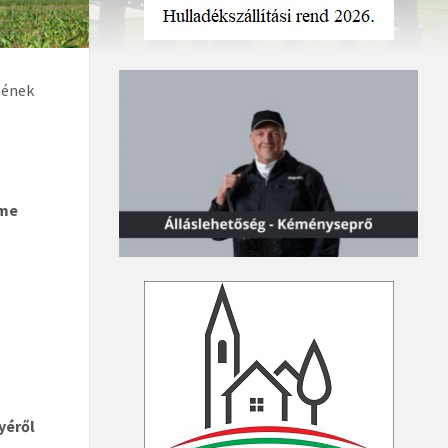
tének
rme
yéről