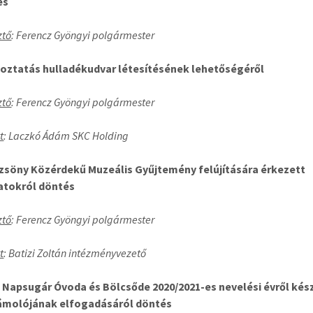
és
ztő
: Ferencz Gyöngyi polgármester
oztatás hulladékudvar létesítésének lehetőségéről
ztő
: Ferencz Gyöngyi polgármester
t
: Laczkó Ádám SKC Holding
zsöny Közérdekű Muzeális Gyűjtemény felújítására érkezett
atokról döntés
ztő
: Ferencz Gyöngyi polgármester
t
: Batizi Zoltán intézményvezető
 Napsugár Óvoda és Bölcsőde 2020/2021-es nevelési évről kés
ámolójának elfogadásáról döntés