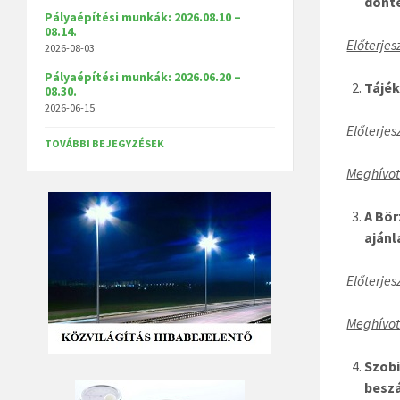
dönt
Pályaépítési munkák: 2026.08.10 –
08.14.
Előterjes
2026-08-03
Pályaépítési munkák: 2026.06.20 –
Tájék
08.30.
2026-06-15
Előterjes
TOVÁBBI BEJEGYZÉSEK
Meghívot
A Bör
ajánl
Előterjes
Meghívot
Szobi
besz