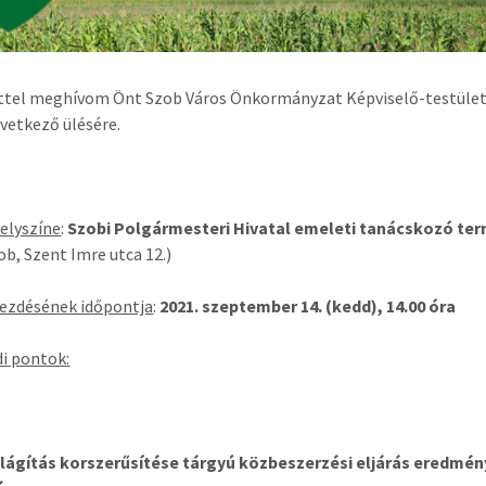
ettel meghívom Önt Szob Város Önkormányzat Képviselő-testüle
vetkező ülésére.
helyszíne
:
Szobi Polgármesteri Hivatal emeleti tanácskozó te
ob, Szent Imre utca 12.)
kezdésének időpontja
:
2021. szeptember 14. (kedd), 14.00 óra
i pontok:
lágítás korszerűsítése tárgyú közbeszerzési eljárás eredmén