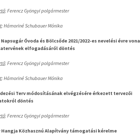
ztő
: Ferencz Gyöngyi polgármester
t
: Hámoriné Schubauer Mónika
 Napsugár Óvoda és Bölcsőde 2021/2022-es nevelési évre von
atervének elfogadásáról döntés
ztő
: Ferencz Gyöngyi polgármester
t
: Hámoriné Schubauer Mónika
dezési Terv módosításának elvégzésére érkezett tervezői
atokról döntés
ztő
: Ferencz Gyöngyi polgármester
v Hangja Közhasznú Alapítvány támogatási kérelme