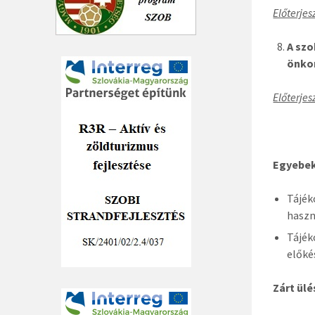
Előterjes
A szo
önko
Előterjes
Egyebe
Tájék
haszn
Tájék
előké
Zárt ülé