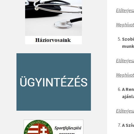
Előterjes
Meghívot
Szobi
munk
Előterjes
Meghívot
A Ren
ajánl
Előterjes
A Szí