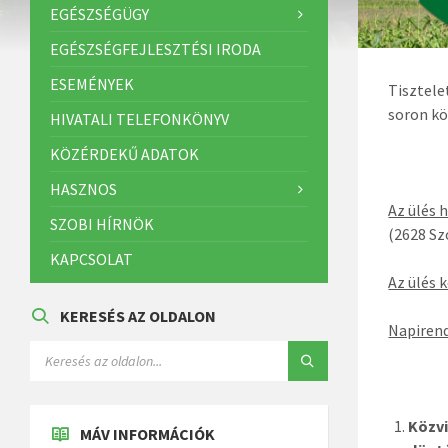
EGÉSZSÉGÜGY
EGÉSZSÉGFEJLESZTÉSI IRODA
ESEMÉNYEK
Tisztel
soron kö
HIVATALI TELEFONKÖNYV
KÖZÉRDEKŰ ADATOK
HASZNOS
Az ülés 
SZOBI HÍRNÖK
(2628 Sz
KAPCSOLAT
Az ülés 
KERESÉS AZ OLDALON
Napirend
Közvi
MÁV INFORMÁCIÓK