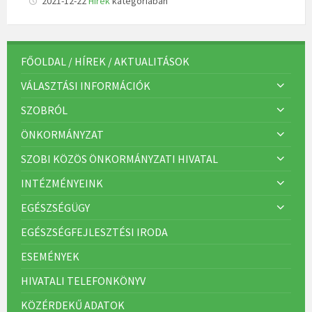
2021-12-22
Hírek
kategóriában
FŐOLDAL / HÍREK / AKTUALITÁSOK
VÁLASZTÁSI INFORMÁCIÓK
SZOBRÓL
ÖNKORMÁNYZAT
SZOBI KÖZÖS ÖNKORMÁNYZATI HIVATAL
INTÉZMÉNYEINK
EGÉSZSÉGÜGY
EGÉSZSÉGFEJLESZTÉSI IRODA
ESEMÉNYEK
HIVATALI TELEFONKÖNYV
KÖZÉRDEKŰ ADATOK