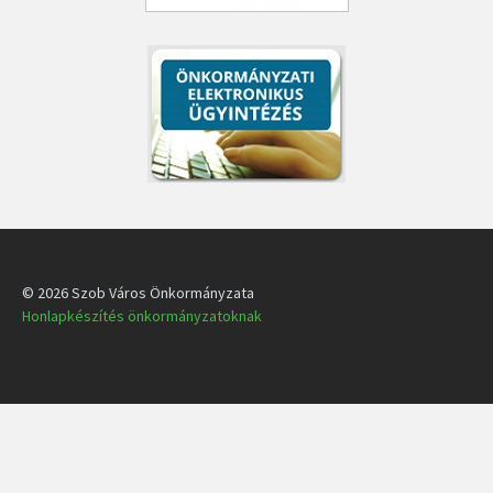
© 2026 Szob Város Önkormányzata
Honlapkészítés önkormányzatoknak