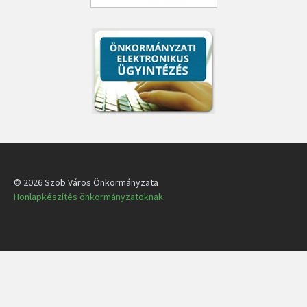
© 2026 Szob Város Önkormányzata
Honlapkészítés önkormányzatoknak