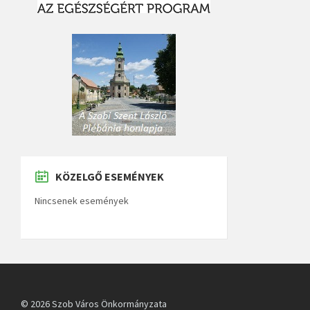
KÖZELGŐ ESEMÉNYEK
Nincsenek események
© 2026 Szob Város Önkormányzata