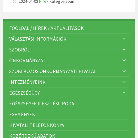
2024-04-02
Hírek
kategóriában
FŐOLDAL / HÍREK / AKTUALITÁSOK
VÁLASZTÁSI INFORMÁCIÓK
SZOBRÓL
ÖNKORMÁNYZAT
SZOBI KÖZÖS ÖNKORMÁNYZATI HIVATAL
INTÉZMÉNYEINK
EGÉSZSÉGÜGY
EGÉSZSÉGFEJLESZTÉSI IRODA
ESEMÉNYEK
HIVATALI TELEFONKÖNYV
KÖZÉRDEKŰ ADATOK