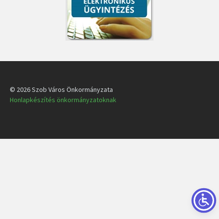
© 2026 Szob Város Önkormányzata
Honlapkészítés önkormányzatoknak