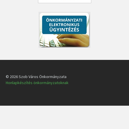
© 2026 Szob Város Önkormányzata
Honlapkészítés önkormányzatoknak