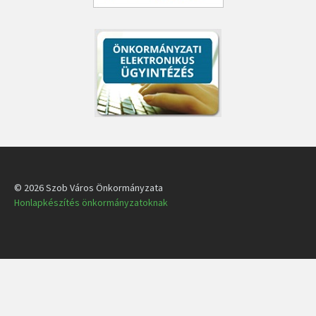
© 2026 Szob Város Önkormányzata
Honlapkészítés önkormányzatoknak