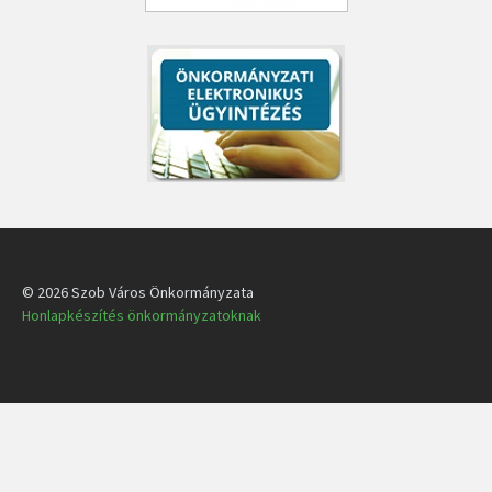
© 2026 Szob Város Önkormányzata
Honlapkészítés önkormányzatoknak