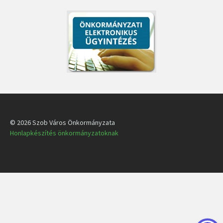
© 2026 Szob Város Önkormányzata
Honlapkészítés önkormányzatoknak