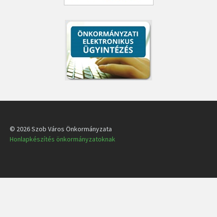
© 2026 Szob Város Önkormányzata
Honlapkészítés önkormányzatoknak