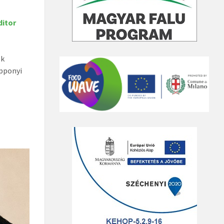
itor
ek
Apponyi