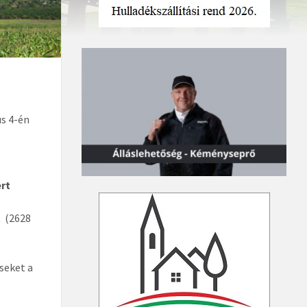
us 4-én
ert
t
(2628
seket a