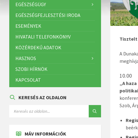
EGÉSZSÉGÜGY
EGÉSZSÉGFEJLESZTÉSI IRODA
ESEMÉNYEK
HIVATALI TELEFONKÖNYV
Tisztelt
KÖZÉRDEKŰ ADATOK
A Dunaka
HASZNOS
meghívja
SZOBI HÍRNÖK
10.00
KAPCSOLAT
„A haza
politika
KERESÉS AZ OLDALON
konferen
Szob, Ár
Regis
beérk
MÁV INFORMÁCIÓK
Regis