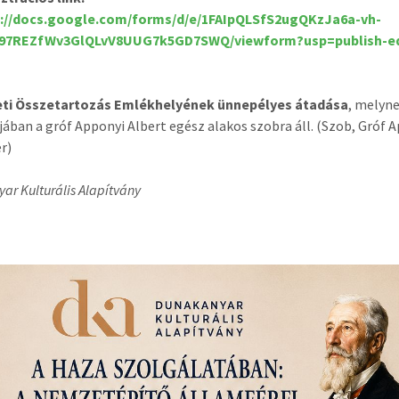
s://docs.google.com/forms/d/e/1FAIpQLSfS2ugQKzJa6a-vh-
97REZfWv3GlQLvV8UUG7k5GD7SWQ/viewform?usp=publish-ed
ti Összetartozás Emlékhelyének ünnepélyes átadása
, melyn
ában a gróf Apponyi Albert egész alakos szobra áll. (Szob, Gróf 
ér)
ar Kulturális Alapítvány