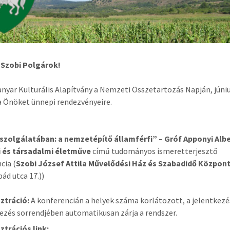
 Szobi Polgárok!
nyar Kulturális Alapítvány a Nemzeti Összetartozás Napján, júni
 Önöket ünnepi rendezvényeire.
 szolgálatában: a nemzetépítő államférfi” – Gróf Apponyi Alb
i és társadalmi életműve
című tudományos ismeretterjesztő
cia (
Szobi József Attila Művelődési Ház és Szabadidő Közpon
pád utca 17.))
ztráció:
A konferencián a helyek száma korlátozott, a jelentkezé
ezés sorrendjében automatikusan zárja a rendszer.
ztrációs link: