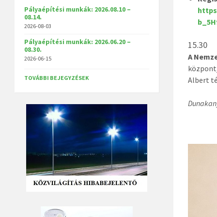
Pályaépítési munkák: 2026.08.10 –
http
08.14.
b_5H
2026-08-03
Pályaépítési munkák: 2026.06.20 –
15.30
08.30.
A Nemze
2026-06-15
központj
TOVÁBBI BEJEGYZÉSEK
Albert t
Dunakany