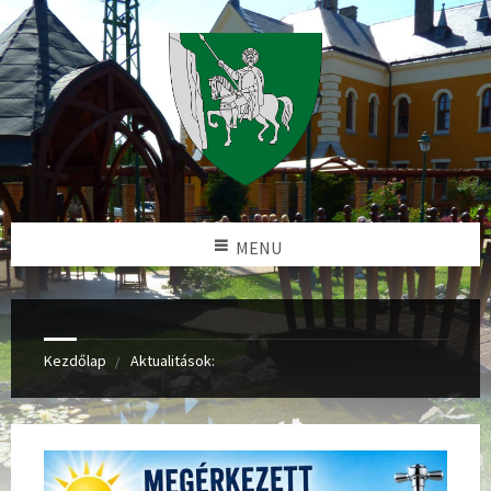
MENU
Kezdőlap
Aktualitások: