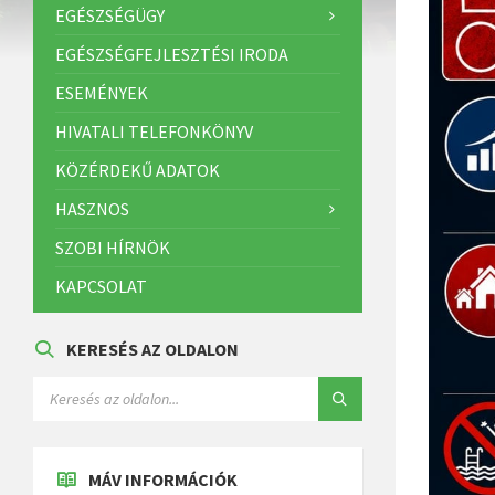
EGÉSZSÉGÜGY
EGÉSZSÉGFEJLESZTÉSI IRODA
ESEMÉNYEK
HIVATALI TELEFONKÖNYV
KÖZÉRDEKŰ ADATOK
HASZNOS
SZOBI HÍRNÖK
KAPCSOLAT
KERESÉS AZ OLDALON
MÁV INFORMÁCIÓK