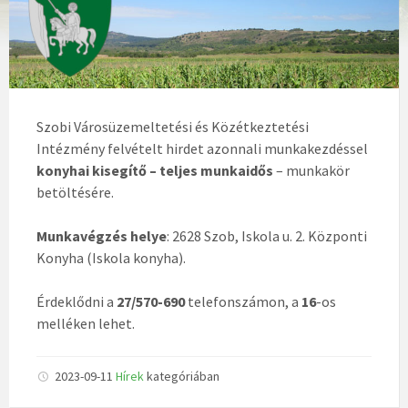
Szobi Városüzemeltetési és Közétkeztetési
Intézmény felvételt hirdet azonnali munkakezdéssel
konyhai kisegítő – teljes munkaidős
– munkakör
betöltésére.
Munkavégzés helye
: 2628 Szob, Iskola u. 2. Központi
Konyha (Iskola konyha).
Érdeklődni a
27/570-690
telefonszámon, a
16
-os
melléken lehet.
2023-09-11
Hírek
kategóriában