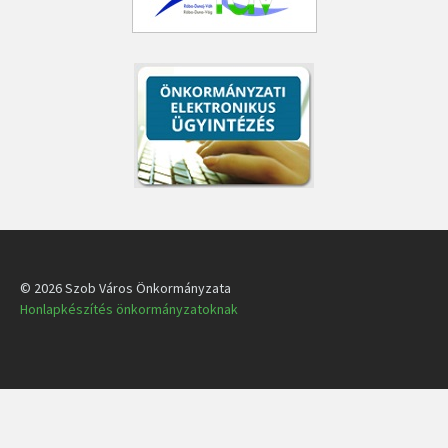
© 2026 Szob Város Önkormányzata
Honlapkészítés önkormányzatoknak