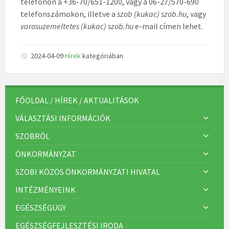
telefonon a +36-70/651-1200, vagy a 06-27/570-690
telefonszámokon, illetve a
szob (kukac) szob.hu
, vagy
varosuzemeltetes (kukac) szob.hu
e-mail címen lehet.
2024-04-09
Hírek
kategóriában
FŐOLDAL / HÍREK / AKTUALITÁSOK
VÁLASZTÁSI INFORMÁCIÓK
SZOBRÓL
ÖNKORMÁNYZAT
SZOBI KÖZÖS ÖNKORMÁNYZATI HIVATAL
INTÉZMÉNYEINK
EGÉSZSÉGÜGY
EGÉSZSÉGFEJLESZTÉSI IRODA